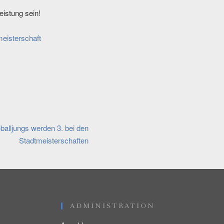
eistung sein!
alljungs werden 3. bei den
Stadtmeisterschaften
ADMINISTRATION