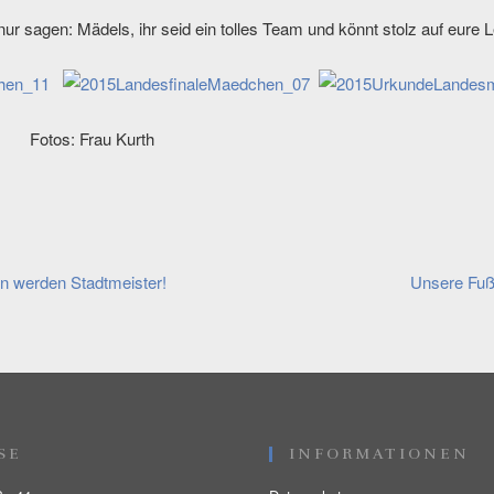
 sagen: Mädels, ihr seid ein tolles Team und könnt stolz auf eure L
 Fotos: Frau Kurth
gation
 werden Stadtmeister!
Unsere Fußb
SE
INFORMATIONEN