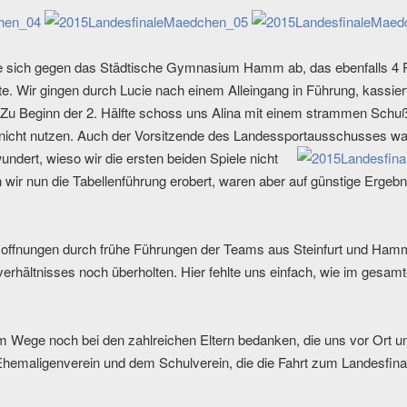
te sich gegen das Städtische Gymnasium Hamm ab, das ebenfalls 4 P
te. Wir gingen durch Lucie nach einem Alleingang in Führung, kassier
. Zu Beginn der 2. Hälfte schoss uns Alina mit einem strammen Schuß 
 nicht nutzen. Auch der Vorsitzende des Landessportausschusses wa
wundert, wieso wir die ersten beiden Spiele nicht
wir nun die Tabellenführung erobert, waren aber auf günstige Ergebni
Hoffnungen durch frühe Führungen der Teams aus Steinfurt und Hamm
rhältnisses noch überholten. Hier fehlte uns einfach, wie im gesamt
 Wege noch bei den zahlreichen Eltern bedanken, die uns vor Ort un
Ehemaligenverein und dem Schulverein, die die Fahrt zum Landesfin