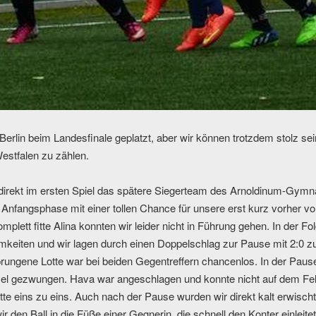
Berlin beim Landesfinale geplatzt, aber wir können trotzdem stolz sei
estfalen zu zählen.
direkt im ersten Spiel das spätere Siegerteam des Arnoldinum-Gymn
n Anfangsphase mit einer tollen Chance für unsere erst kurz vorher 
lett fitte Alina konnten wir leider nicht in Führung gehen. In der Folg
eiten und wir lagen durch einen Doppelschlag zur Pause mit 2:0 zu
prungene Lotte war bei beiden Gegentreffern chancenlos. In der Paus
el gezwungen. Hava war angeschlagen und konnte nicht auf dem Feld
tte eins zu eins. Auch nach der Pause wurden wir direkt kalt erwischt.
ir den Ball in die Füße einer Gegnerin, die schnell den Konter einleitet