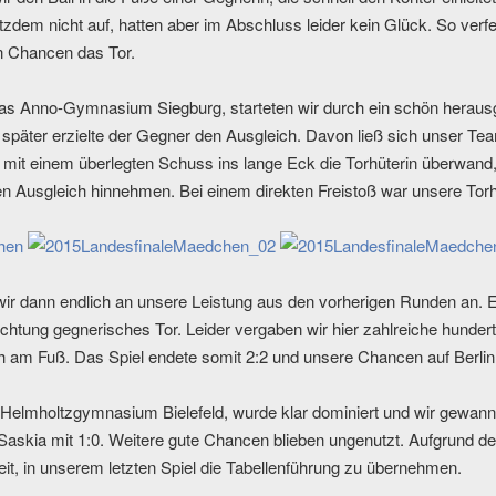
otzdem nicht auf, hatten aber im Abschluss leider kein Glück. So ver
en Chancen das Tor.
as Anno-Gymnasium Siegburg, starteten wir durch ein schön herausg
t später erzielte der Gegner den Ausgleich. Davon ließ sich unser T
e mit einem überlegten Schuss ins lange Eck die Torhüterin überwand
den Ausgleich hinnehmen. Bei einem direkten Freistoß war unsere Tor
n wir dann endlich an unsere Leistung aus den vorherigen Runden an. 
ichtung gegnerisches Tor. Leider vergaben wir hier zahlreiche hunder
h am Fuß. Das Spiel endete somit 2:2 und unsere Chancen auf Berli
s Helmholtzgymnasium Bielefeld, wurde klar dominiert und wir gewann
Saskia mit 1:0. Weitere gute Chancen blieben ungenutzt. Aufgrund d
eit, in unserem letzten Spiel die Tabellenführung zu übernehmen.