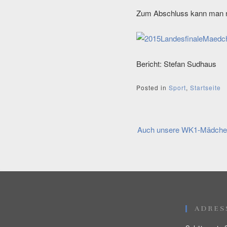
Zum Abschluss kann man nur
Bericht: Stefan Sudhaus
Posted in
Sport
,
Startseite
Beitragsnavi
Auch unsere WK1-Mädchen
ADRES