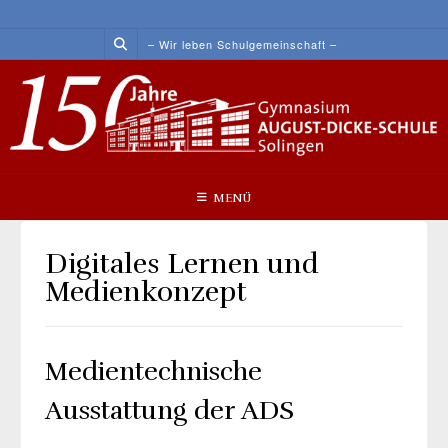
Skip
to
– Wir leben Schulgemeinschaft –
content
MENÜ
Digitales Lernen und
Medienkonzept
Medientechnische
Ausstattung der ADS