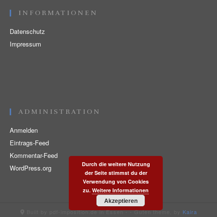
INFORMATIONEN
Datenschutz
Impressum
ADMINISTRATION
Anmelden
Eintrags-Feed
Kommentar-Feed
Durch die weitere Nutzung
WordPress.org
der Seite stimmst du der
Verwendung von Cookies
zu.
Weitere Informationen
Akzeptieren
Built by pdf-imposition.de in Essen -
- Guten theme, by
Kaira