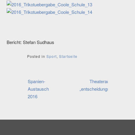
Bericht: Stefan Sudhaus
Posted in
Sport
,
Startseite
Beitragsnavigation
Spanien-
Theateraufführung
Austausch
„entscheidungsunfähig“
2016