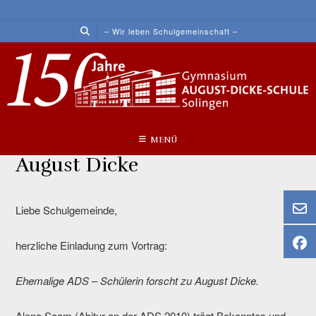
Skip
to
– Wir leben Schulgemeinschaft –
content
MENÜ
August Dicke
Liebe Schulgemeinde,
herzliche Einladung zum Vortrag:
Ehemalige ADS – Schülerin forscht zu August Dicke.
Alena Saam (Abitur an der ADS 2010) trägt Bekanntes und