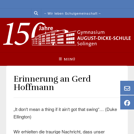
Skip
to
– Wir leben Schulgemeinschaft –
content
MENÜ
Erinnerung an Gerd
Hoffmann
„It don‘t mean a thing if it ain‘t got that swing“… (Duke
Ellington)
Wir erhielten die traurige Nachricht, dass unser