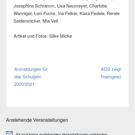
Josephine Schramm, Lisa Neumeyer, Charlotte
Wanniger, Leni Fuchs, Ina Felker, Kiara Fedele, Renée
Seidensticker, Mia Veit
Artikel und Fotos: Silke Micke
Beitragsnavigation
Anmeldungen für
ADS zeigt
das Schuljahr
Teamgeist
2020/2021
Anstehende Veranstaltungen
Es sind keine anstehenden Veranstaltungen vorhanden.