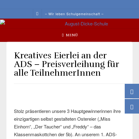
Skip
to
– Wir leben Schulgemeinschaft –
content
MENÜ
Kreatives Eierlei an der
ADS – Preisverleihung für
alle TeilnehmerInnen
Stolz präsentieren unsere 3 Hauptgewinnerinnen ihre
einzigartigen selbst gestalteten Ostereier („Miss
Einhorn“, „Der Taucher“ und „Freddy“ – das
Klassenmaskottchen der 5b). An unserem 1. ADS-