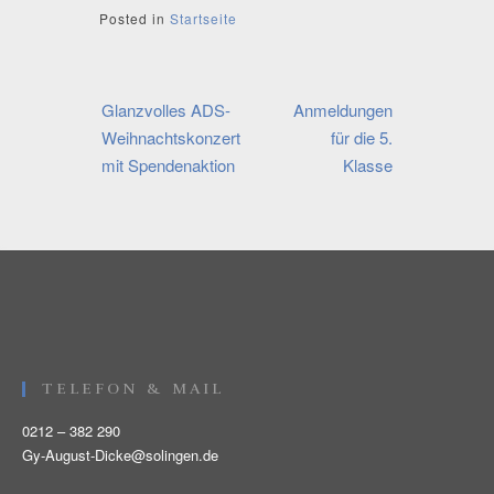
Posted in
Startseite
Beitragsnavigation
Glanzvolles ADS-
Anmeldungen
Weihnachtskonzert
für die 5.
mit Spendenaktion
Klasse
TELEFON & MAIL
0212 – 382 290
Gy-August-Dicke@solingen.de