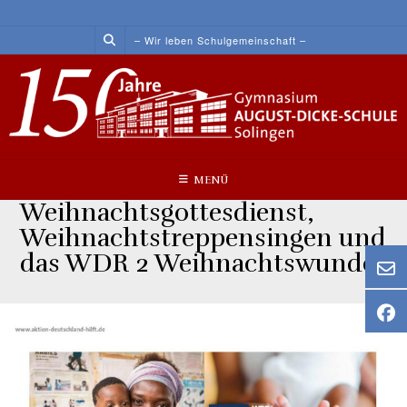
Skip
to
– Wir leben Schulgemeinschaft –
content
MENÜ
Weihnachtsgottesdienst,
Weihnachtstreppensingen und
das WDR 2 Weihnachtswunder