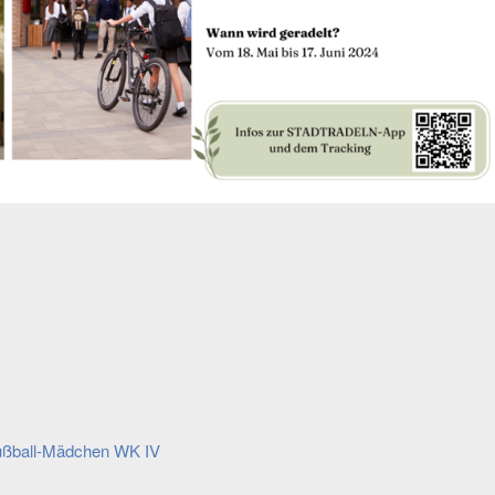
gation
ußball-Mädchen WK IV