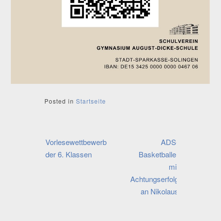
Posted in
Startseite
Beitragsnavigation
Vorlesewettbewerb
ADS-
der 6. Klassen
Basketballer
mit
Achtungserfolg
an Nikolaus