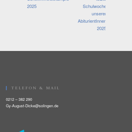
2025
Schulwoche
unserer
AbiturientInnen
2025
TELEFON & MAIL
0212 – 382 290
Gy-August-Dicke@solingen.de