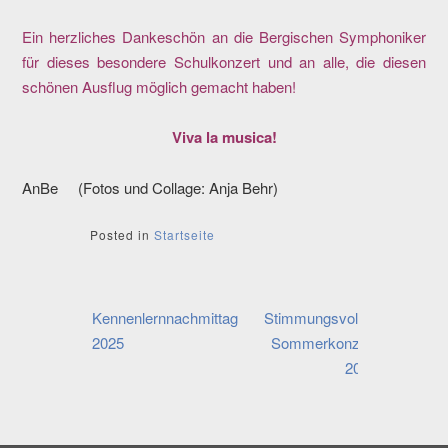
Ein herzliches Dankeschön an die Bergischen Symphoniker
für dieses besondere Schulkonzert und an alle, die diesen
schönen Ausflug möglich gemacht haben!
Viva la musica!
AnBe (Fotos und Collage: Anja Behr)
Posted in
Startseite
Beitragsnavigation
Kennenlernnachmittag
Stimmungsvolles
2025
Sommerkonzert
2025