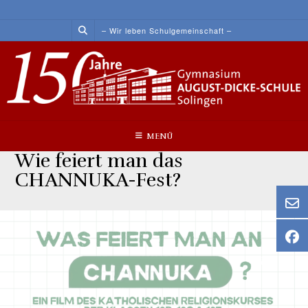
Skip
to
– Wir leben Schulgemeinschaft –
content
MENÜ
Wie feiert man das
CHANNUKA-Fest?