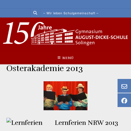
Skip
to
– Wir leben Schulgemeinschaft –
content
MENÜ
Osterakademie 2013
Lernferien NRW 2013