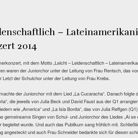
denschaftlich – Lateinamerikani
ert 2014
rkonzert, mit dem Motto „Leicht – Leidenschaftlich – Lateinamerikani
ren waren der Juniorchor unter der Leitung von Frau Rentsch, das vo
 Letzt der Schulchor unter der Leitung von Frau Krebs.
 machte der Juniorchor mit dem Lied „La Cucaracha“. Danach folgte
ña“, die jeweils von Julia Beck und David Faust aus der Q1 arrangie
iedern wie „America“ und „La Isla Bonita“, das von Julia Reffgen (Q1) 
s gemeinsame Singen von Schul- und Juniorchor des Liedes „Ai se 
begleitet wurde. Und auch das Publikum sang fröhlich mit. Schließl
ng angesteckt und auch Frau Schneider bedankte sich für diesen sch