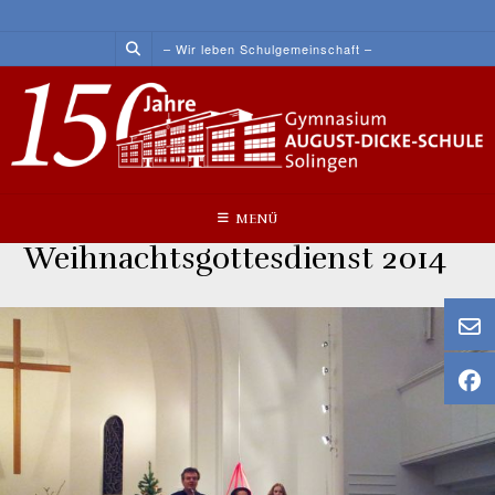
Skip
to
– Wir leben Schulgemeinschaft –
content
MENÜ
Weihnachtsgottesdienst 2014