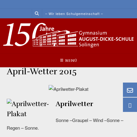
Skip
to
– Wir leben Schulgemeinschaft –
content
MENÜ
April-Wetter 2015
Aprilwetter
Sonne –Graupel – Wind –Sonne –
Regen – Sonne.