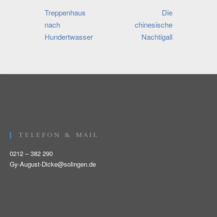
Beitragsnavigation
Treppenhaus
Die
nach
chinesische
Hundertwasser
Nachtigall
TELEFON & MAIL
0212 – 382 290
Gy-August-Dicke@solingen.de