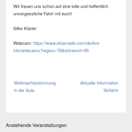
Wir freuen uns schon auf eine tolle und hoffentlich
unvergessliche Fahrt mit euch!
Silke Köster
Webcam:
https://www.skiamade.com/de/live-
info/webcams?region=78&skiresort=95
Beitragsnavigation
Weihnachtsstimmung
Aktuelle Information
in der Aula
Skifahrt
Anstehende Veranstaltungen