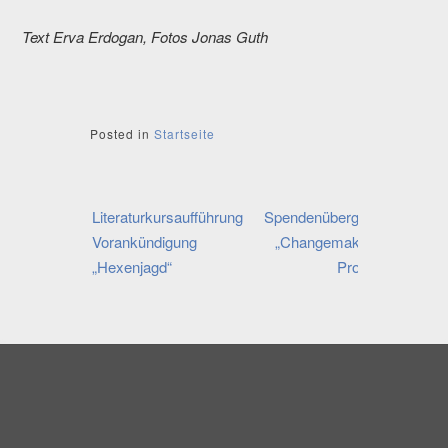
Text Erva Erdogan, Fotos Jonas Guth
Posted in
Startseite
Beitragsnavigation
Literaturkursaufführung
Spendenübergabe
Vorankündigung
„Changemaker“-
„Hexenjagd“
Projekt