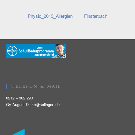
Beitragsnavigation
Physio_2013_Allergien
Finsterbach
TELEFON & MAIL
0212 – 382 290
Gy-August-Dicke@solingen.de