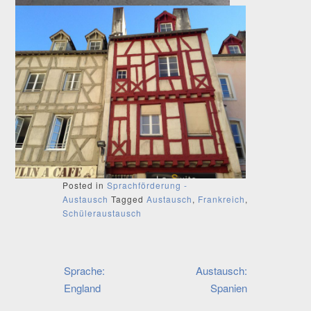
Posted in
Sprachförderung -
Austausch
Tagged
Austausch
,
Frankreich
,
Schüleraustausch
Beitragsnavigation
Sprache:
Austausch:
England
Spanien