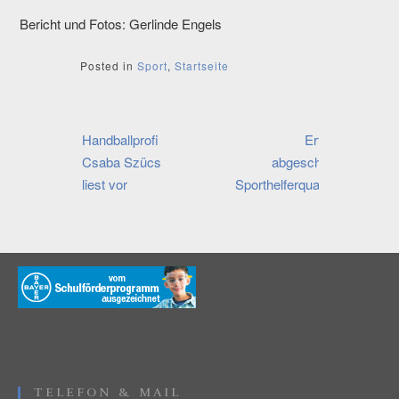
Bericht und Fotos: Gerlinde Engels
Posted in
Sport
,
Startseite
Beitragsnavigation
Handballprofi
Erfolgreich
Csaba Szücs
abgeschlossene
liest vor
Sporthelferqualifikation
TELEFON & MAIL