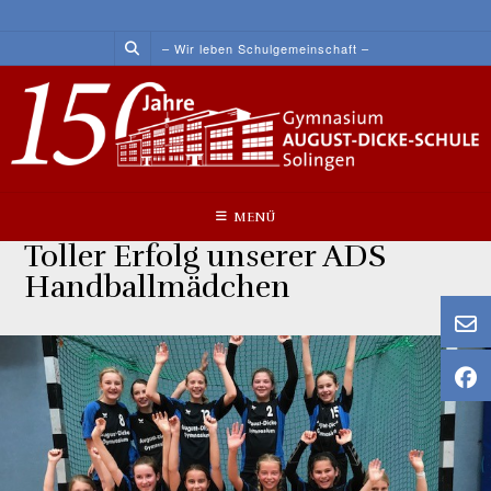
Skip
to
– Wir leben Schulgemeinschaft –
content
MENÜ
Toller Erfolg unserer ADS
Handballmädchen