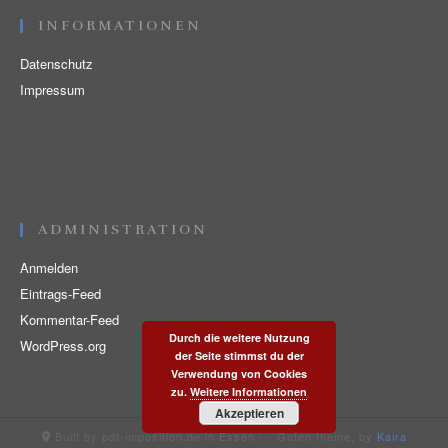
INFORMATIONEN
Datenschutz
Impressum
ADMINISTRATION
Anmelden
Eintrags-Feed
Kommentar-Feed
Durch die weitere Nutzung
WordPress.org
der Seite stimmst du der
Verwendung von Cookies
zu.
Weitere Informationen
Akzeptieren
Built by pdf-imposition.de in Essen -
- Guten theme, by
Kaira